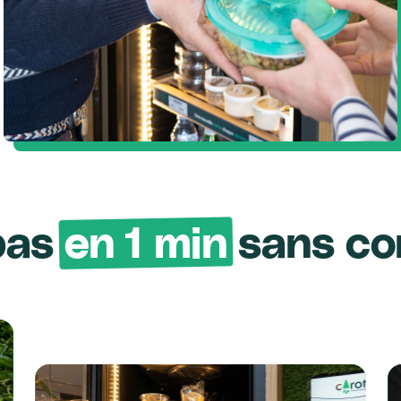
pas
en 1 min
sans c